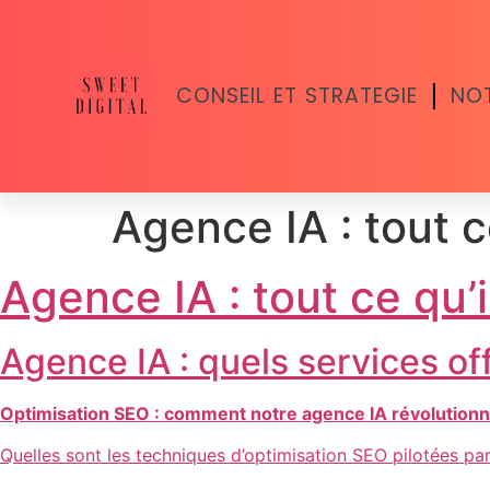
CONSEIL ET STRATEGIE
NOT
Agence IA : tout ce
Agence IA : tout ce qu’i
Agence IA : quels services off
Optimisation SEO : comment notre agence IA révolutionn
Quelles sont les techniques d’optimisation SEO pilotées par 