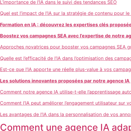
L’importance de l’IA dans le suivi des tendances SEO
Quel est l’impact de l’IA sur la stratégie de contenu pour l
Formation en IA : découvrez les expertises clés proposé
Boostez vos campagnes SEA avec l’expertise de notre a
Approches novatrices pour booster vos campagnes SEA grâ
Quelle est l’efficacité de l’IA dans l’optimisation des camp
Est-ce que l’IA apporte une réelle plus-value à vos campa
Les solutions innovantes proposées par notre agence IA 
Comment notre agence IA utilise-t-elle l’apprentissage au
Comment l’IA peut améliorer l’engagement utilisateur sur vo
Les avantages de l’IA dans la personnalisation de vos anno
Comment une agence IA adapte