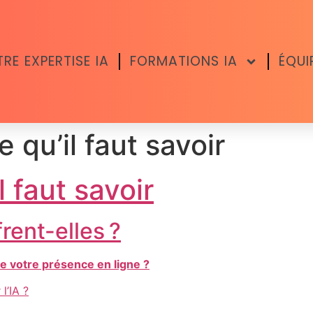
RE EXPERTISE IA
FORMATIONS IA
ÉQUI
 qu’il faut savoir
l faut savoir
rent-elles ?
e votre présence en ligne ?
l’IA ?