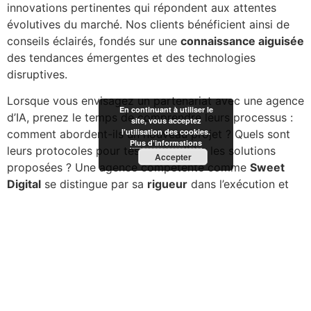
innovations pertinentes qui répondent aux attentes
évolutives du marché. Nos clients bénéficient ainsi de
conseils éclairés, fondés sur une
connaissance aiguisée
des tendances émergentes et des technologies
disruptives.
Lorsque vous envisagez un partenariat avec une agence
En continuant à utiliser le
d’IA, prenez le temps de comprendre leurs processus :
site, vous acceptez
l’utilisation des cookies.
comment abordent-ils un nouveau projet ? Quels sont
Plus d’informations
leurs protocoles pour tester et valider les solutions
Accepter
proposées ? Une agence compétente comme
Sweet
Digital
se distingue par sa
rigueur
dans l’exécution et
son engagement envers la qualité sans compromis.
Nous vous recommandons ces autres pages :
L’importance du portfolio d’une agence IA
Importance de la réputation et de l’historique d’une
agence IA dans le processus de sélection
Les questions à poser lors de l’entretien avec une