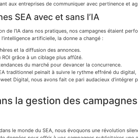
tant aux entreprises de communiquer avec pertinence et agil
es SEA avec et sans l’IA
ion de l’IA dans nos pratiques, nos campagnes étaient perf
ntelligence artificielle, la donne a changé :
chères et la diffusion des annonces.
ROI grâce à un ciblage plus affûté.
es tendances du marché pour devancer la concurrence.
EA traditionnel peinait à suivre le rythme effréné du digita
weet Digital, nous avons fait ce pari audacieux d’intégrer 
 dans la gestion des campagne
e dans le monde du SEA, nous évoquons une révolution silenc
s de données pour offrir à vos campagnes publicitaires une e