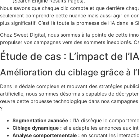
(Search Engine Results Pages).
Nous savons que chaque clic compte et que derrière chaque
seulement comprendre cette nuance mais aussi agir en con
plus significatif. C’est là toute la promesse de l’IA dans le
Chez Sweet Digital, nous sommes à la pointe de cette innov
propulser vos campagnes vers des sommets inexplorés. Car ou
Étude de cas : L’impact de l
Amélioration du ciblage grâce à l’
Dans le dédale complexe et mouvant des stratégies publicit
artificielle, nous sommes désormais capables de décrypter 
œuvre cette prouesse technologique dans nos campagnes SE
?
Segmentation avancée :
l’IA dissèque le comportemen
Ciblage dynamique :
elle adapte les annonces aux in
Analyse comportementale :
en scrutant les interacti