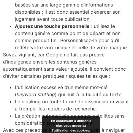
basées sur une large gamme d’informations
disponibles ; il est donc essentiel d’exercer son
jugement avant toute publication.
Ajoutez une touche personnelle
: utilisez le
contenu généré comme point de départ et non
comme produit fini. Personnalisez-le pour qu’il
reflète votre voix unique et celle de votre marque.
Soyez vigilant, car Google ne fait pas preuve
d’indulgence envers les contenus générés
automatiquement sans valeur ajoutée. Il convient donc
d’éviter certaines pratiques risquées telles que :
L’utilisation excessive d’un même mot-clé
(
keyword stuffing
) qui nuit à la fluidité du texte.
Le cloaking ou toute forme de dissimulation visant
à tromper les moteurs de recherche.
La création automatisée de pages satellites sans
En continuant à utiliser le
considération pour l’utilisateur final.
site, vous acceptez
Avec ces préceptes en tête, êtes-vous prêt à naviguer
l’utilisation des cookies.