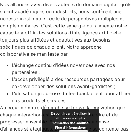
Nos alliances avec divers acteurs du domaine digital, qu’ils
soient académiques ou industriels, nous confèrent une
richesse inestimable : celle de perspectives multiples et
complémentaires. C’est cette synergie qui alimente notre
capacité à offrir des solutions d’intelligence artificielle
toujours plus affûtées et adaptatives aux besoins
spécifiques de chaque client. Notre approche
collaborative se manifeste par :
L’échange continu d’idées novatrices avec nos
partenaires ;
L’accès privilégié à des ressources partagées pour
co-développer des solutions avant-gardistes ;
L’utilisation judicieuse du feedback client pour affiner
nos produits et services.
Au cœur de notre démarche se trouve la conviction que
En continuant à utiliser le
chaque interaction est une chance d’apprendre et de
site, vous acceptez
progresser ensemble. En tissant un réseau dense
l’utilisation des cookies.
Plus d’informations
d’alliances stratégiques, Sweet Digital ne se contente pas