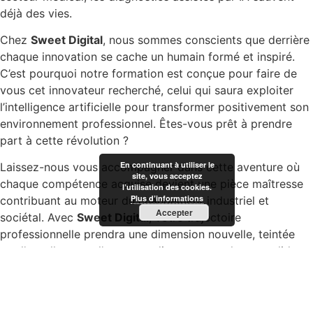
déjà des vies.
Chez
Sweet Digital
, nous sommes conscients que derrière
chaque innovation se cache un humain formé et inspiré.
C’est pourquoi notre formation est conçue pour faire de
vous cet innovateur recherché, celui qui saura exploiter
l’intelligence artificielle pour transformer positivement son
environnement professionnel. Êtes-vous prêt à prendre
part à cette révolution ?
En continuant à utiliser le
Laissez-nous vous accompagner dans cette aventure où
site, vous acceptez
chaque compétence acquise devient une pièce maîtresse
l’utilisation des cookies.
Plus d’informations
contribuant au moteur du changement industriel et
Accepter
sociétal. Avec
Sweet Digital
, votre trajectoire
professionnelle prendra une dimension nouvelle, teintée
par l’excellence et l’avant-gardisme que seule une solide
compréhension de l’intelligence artificielle peut offrir.
Nous vous recommandons ces autres pages :