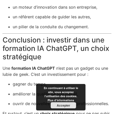
un moteur d’innovation dans son entreprise,
un référent capable de guider les autres,
un pilier de la conduite du changement.
Conclusion : investir dans une
formation IA ChatGPT, un choix
stratégique
Une
formation IA ChatGPT
n’est pas un gadget ou une
lubie de geek. C’est un investissement pour :
gagner du temps,
En continuant à utiliser le
site, vous acceptez
améliorer la qualité de son travail,
l’utilisation des cookies.
Plus d’informations
ouvrir de nouvelles perspectives professionnelles.
Accepter
Et surtout, c’est un
choix stratégique
pour ne pas subir